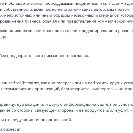
те и обладаете всеми необходимыми лицензиями и согласиями для
собственности, включая, но не ограничиваясь авторским правом, 
х, непристойных или иным образом незаконных материалов, котор
родвижения бизнеса, обычая или представления коммерческой или
ю на использование, воспроизведение, редактирование и разреше
еде.
без предварительного письменного согласия:
аш веб-сайт так же, как они гиперссылки на веб-сайты других ука
некоммерческих организаций, благотворительных торговых центров 
траницу, публикации или другую информацию на сайте, при условии,
ние со стороны связующей стороны и ее продуктов и/или услуг; и 
ки от следующих типов организаций:
и бизнеса;