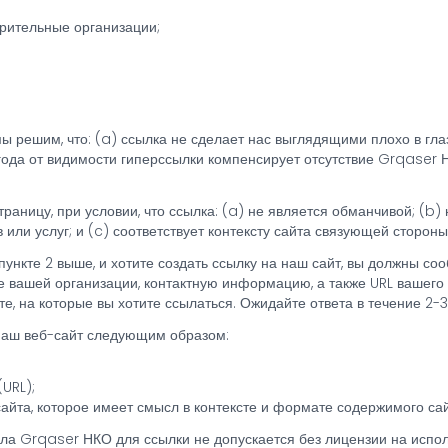
рительные организации;
ы решим, что: (a) ссылка не сделает нас выглядящими плохо в гла
года от видимости гиперссылки компенсирует отсутствие Grqaser Н
траницу, при условии, что ссылка: (a) не является обманчивой; (b
или услуг; и (c) соответствует контексту сайта связующей стороны
пункте 2 выше, и хотите создать ссылку на наш сайт, вы должны со
 вашей организации, контактную информацию, а также URL вашего с
е, на которые вы хотите ссылаться. Ожидайте ответа в течение 2-3
наш веб-сайт следующим образом:
URL);
айта, которое имеет смысл в контексте и формате содержимого сай
ла Grqaser НКО для ссылки не допускается без лицензии на испол