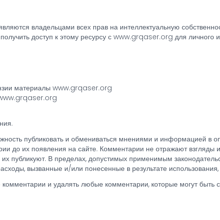
являются владельцами всех прав на интеллектуальную собственно
олучить доступ к этому ресурсу с www.grqaser.org для личного и
цензии материалы www.grqaser.org
 www.grqaser.org
ния.
ожность публиковать и обмениваться мнениями и информацией в о
арии до их появления на сайте. Комментарии не отражают взгляды
 их публикуют. В пределах, допустимых применимым законодательс
расходы, вызванные и/или понесенные в результате использования
е комментарии и удалять любые комментарии, которые могут быть