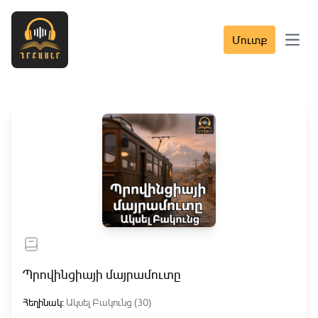
Մուտք
Open 
Պրովինցիայի մայրամուտը
Հեղինակ:
Ակսել Բակունց (30)