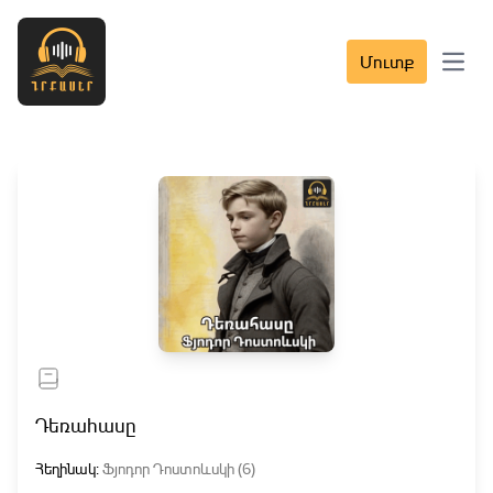
Մուտք
Open 
Դեռահասը
Հեղինակ:
Ֆյոդոր Դոստոևսկի (6)