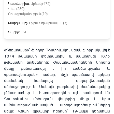
Կատեգորիա:
Արձակ (472)
Վեպ (280)
Ռուս գրականություն (19)
Թարգմանիչ:
Լիլիա Տեր-Մինասյան (3)
Տարիք:
16+
«Դեռահասը»՝ Ֆյոդոր Դոստոևսկու վեպն է, որը սկսվել է
1874 թվականի փետրվարին և ավարտվել 1875
թվականի նոյեմբերին։ Ժամանակակիցների կողմից
վեպը քննադատվել է իր «անձևության» և
«քաոսայնության» համար, ինչի պատճառով երկար
ժամանակ համարվել է գեղարվեստական
անհաջողություն։ Սակայն բազմաթիվ ժամանակակից
քննադատներ և հետազոտողներ այն համարում են
Դոստոևսկու մեծագույն վեպերից մեկը և նրա
ամենաթերագնահատված ստեղծագործություններից
մեկը։ Վեպի գլխավոր հերոսը՝ 19-ամյա դեռահաս