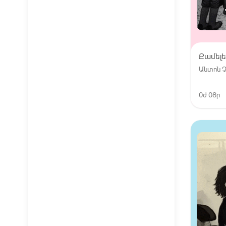
Քամելե
Անտոն 
0ժ 08ր