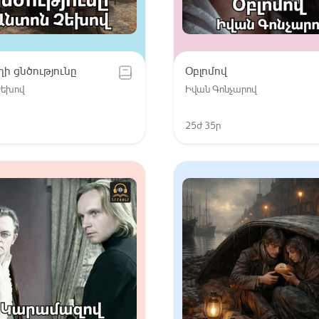
ի ցնծությունը
Օբլոմով
Չեխով
Իվան Գոնչարով
25ժ 35ր