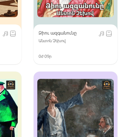
Ձիու ազգանունը
Անտոն Չեխով
0ժ 09ր