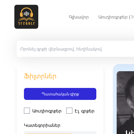
Գլխավոր
Աուդիոգրքեր (1
Ֆիլտրներ
Պատահական գիրք
Աուդիոգրքեր
Էլ. գրքեր
Կատեգորիաներ