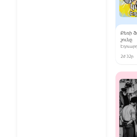
Քեռի Ֆ
շունը
Էդուարդ
2ժ 32ր