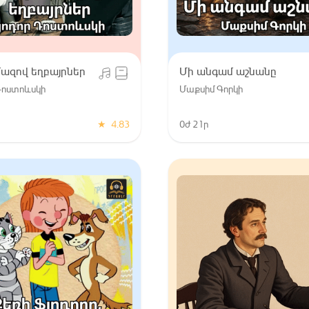
ազով եղբայրներ
Մի անգամ աշնանը
Դոստոևսկի
Մաքսիմ Գորկի
★
4.83
0ժ 21ր