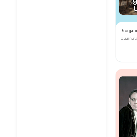
Հաղթող
Անտոն 