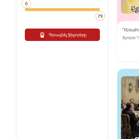
0
79
Դեռահ
Հեռացնել ֆիլտրերը
Ֆյոդոր 