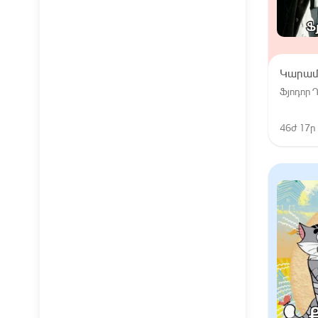
Կարամ
Ֆյոդոր 
46ժ 17ր