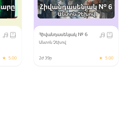
Հիվանդասենյակ № 6
Անտոն Չեխով
★
5.00
2ժ 39ր
★
5.00