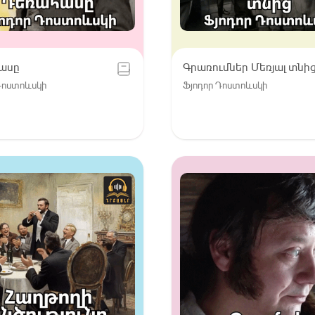
ասը
Գրառումներ Մեռյալ տնի
Դոստոևսկի
Ֆյոդոր Դոստոևսկի