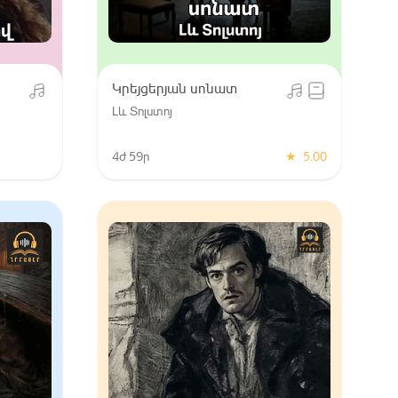
Կրեյցերյան սոնատ
Լև Տոլստոյ
4ժ 59ր
★
5.00