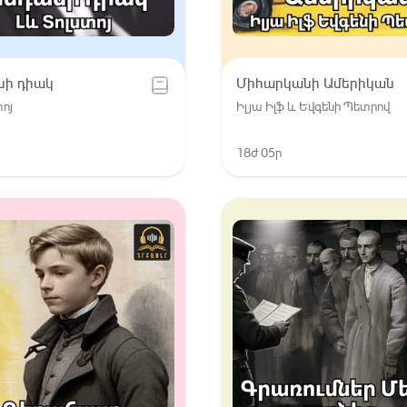
նի դիակ
Միհարկանի Ամերիկան
տոյ
Իլյա Իլֆ և Եվգենի Պետրով
18ժ 05ր