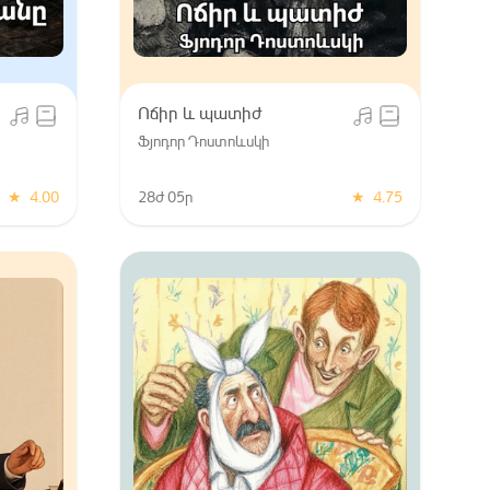
Ոճիր և պատիժ
Ֆյոդոր Դոստոևսկի
★
4.00
28ժ 05ր
★
4.75