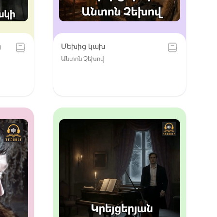
ց
Մեխից կախ
Անտոն Չեխով