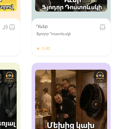
Դևեր
Ֆյոդոր Դոստոևսկի
★
5.00