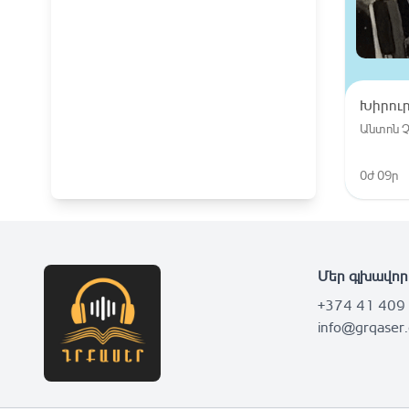
Խիրու
Անտոն 
0ժ 09ր
Մեր գլխավոր
+374 41 409
info@grqaser