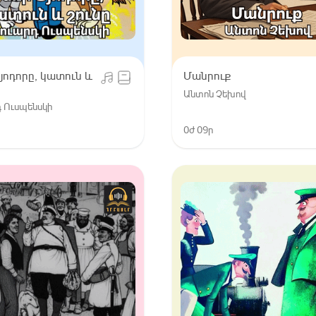
յոդորը, կատուն և
Մանրուք
Անտոն Չեխով
 Ուսպենսկի
0ժ 09ր