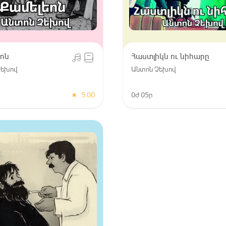
ոն
Հաստլիկն ու նիհարը
Չեխով
Անտոն Չեխով
★
5.00
0ժ 05ր