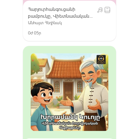
Հարյուրհանգուցանի
բամբուկը, Վիետնամական
ժողովրդական հեքիաթներ
Անհայտ Հեղինակ
0ժ 05ր