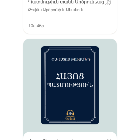
Պատմութիւն տանն Արծրունեաց
Թովմա Արծրունի և Անանուն
10ժ 46ր