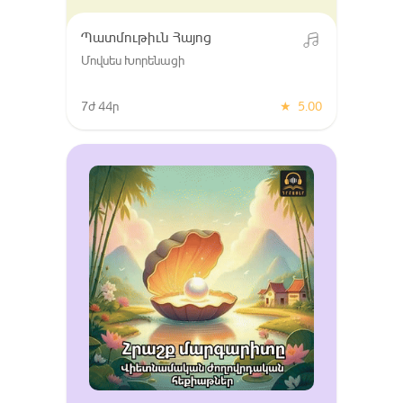
Պատմութիւն Հայոց
Մովսես Խորենացի
7ժ 44ր
★
5.00