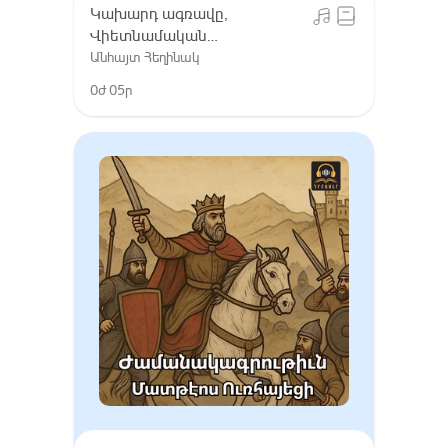
Կախարդ ագռավը,
Վիետնամական
ժողովրդական հեքիաթներ
Անհայտ Հեղինակ
0ժ 05ր