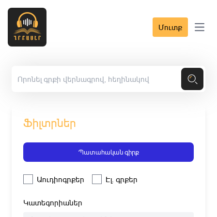
Մուտք
Open 
Ֆիլտրներ
Պատահական գիրք
Աուդիոգրքեր
Էլ. գրքեր
Կատեգորիաներ