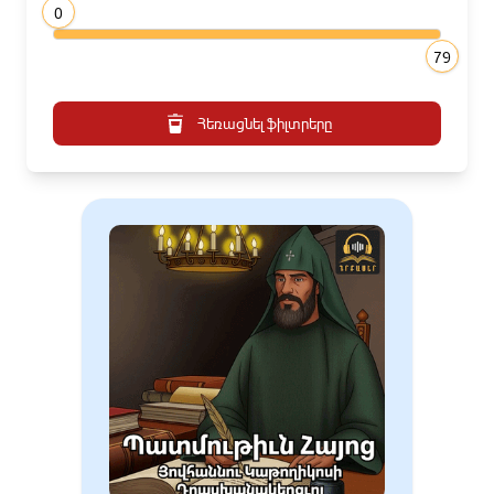
0
79
Հեռացնել ֆիլտրերը