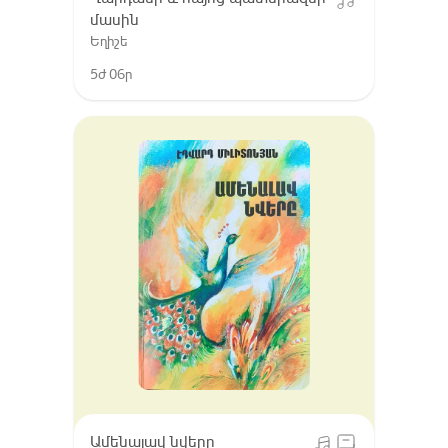
մասին
Եղիշե
5ժ 06ր
Ամենալավ նվերը