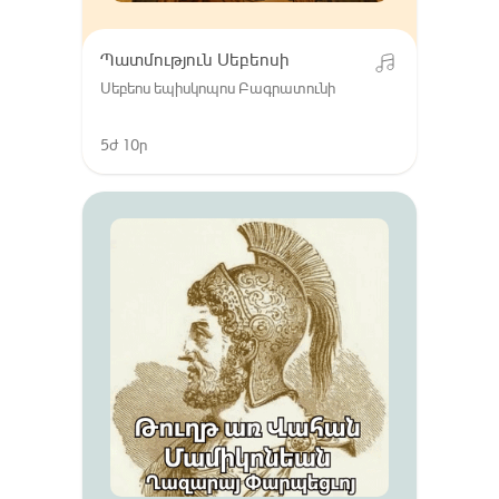
Պատմություն Սեբեոսի
Սեբեոս եպիսկոպոս Բագրատունի
5ժ 10ր