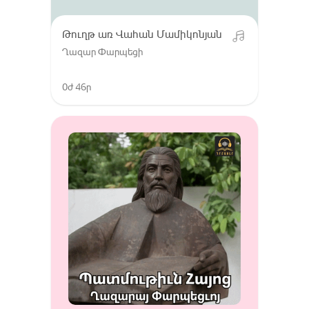
Թուղթ առ Վահան Մամիկոնյան
Ղազար Փարպեցի
0ժ 46ր