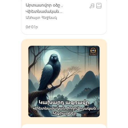
Արտասովոր оձը ,
Վիետնամական
ժողովրդական հեքիաթներ
Անհայտ Հեղինակ
0ժ 01ր