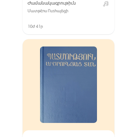
Ժամանակագրութիւն
Մատթէոս Ուռհայեցի
10ժ 41ր