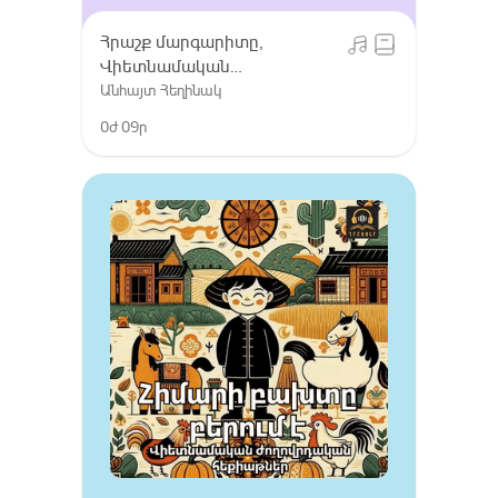
Հրաշք մարգարիտը,
Վիետնամական
ժողովրդական հեքիաթներ
Անհայտ Հեղինակ
0ժ 09ր