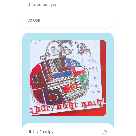
Ագաթանգեղոս
9ժ 05ր
Հեկե-Դուկե