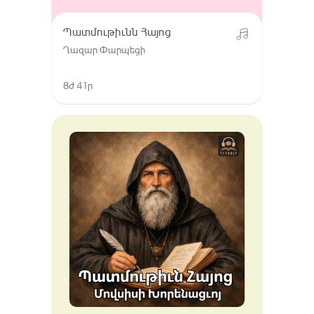
Պատմութիւնն Հայոց
Ղազար Փարպեցի
8ժ 41ր