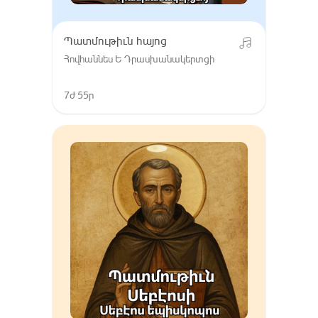
Պատմութիւն հայոց
Հովհաննես Ե Դրասխանակերտցի
7ժ 55ր