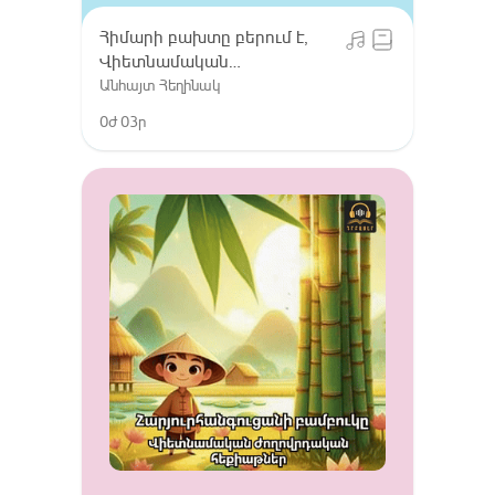
Հիմարի բախտը բերում է,
Վիետնամական
ժողովրդական հեքիաթներ
Անհայտ Հեղինակ
0ժ 03ր