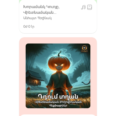
Խորամանկ Կուոյը,
Վիետնամական
ժողովրդական հեքիաթներ
Անհայտ Հեղինակ
0ժ 01ր