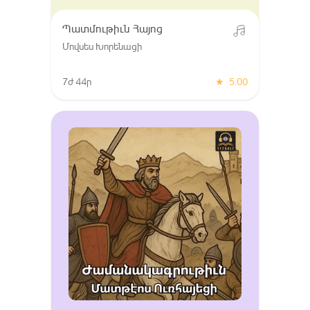
Պատմութիւն Հայոց
Մովսես Խորենացի
7ժ 44ր
★
5.00