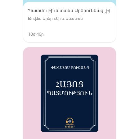
Պատմութիւն տանն Արծրունեաց
Թովմա Արծրունի և Անանուն
10ժ 46ր