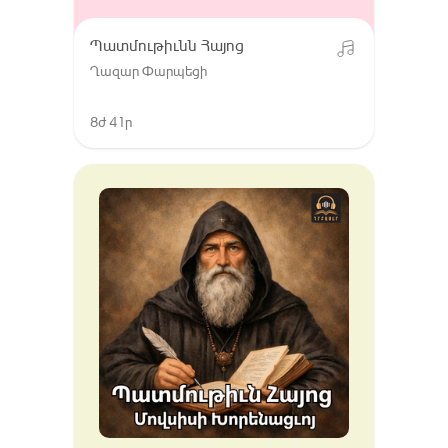
Պատմութիւնն Հայոց
Ղազար Փարպեցի
8ժ 41ր