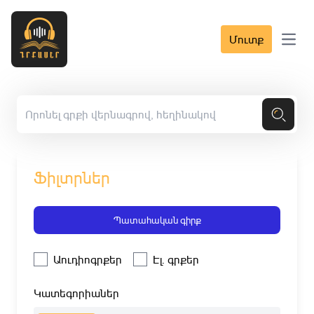
Մուտք
Open 
Ֆիլտրներ
Պատահական գիրք
Աուդիոգրքեր
Էլ. գրքեր
Կատեգորիաներ