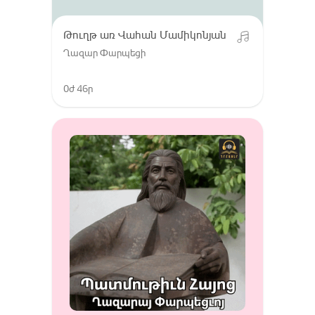
Թուղթ առ Վահան Մամիկոնյան
Ղազար Փարպեցի
0ժ 46ր