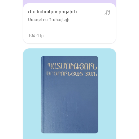
Ժամանակագրութիւն
Մատթէոս Ուռհայեցի
10ժ 41ր