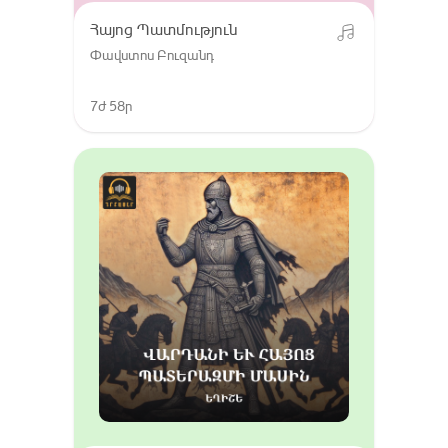
Հայոց Պատմություն
Փավստոս Բուզանդ
7ժ 58ր