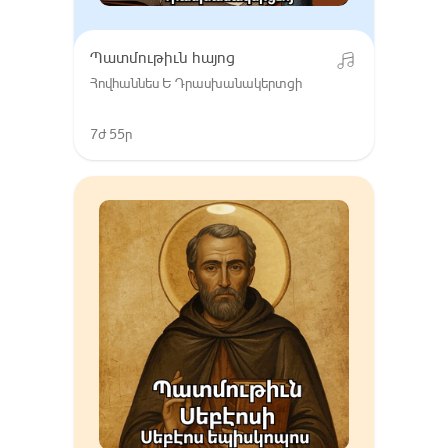
Պատմութիւն հայոց
Հովհաննես Ե Դրասխանակերտցի
7ժ 55ր