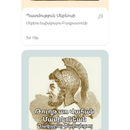
Պատմություն Սեբեոսի
Սեբեոս եպիսկոպոս Բագրատունի
5ժ 10ր