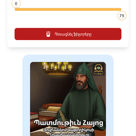
0
79
Հեռացնել ֆիլտրերը