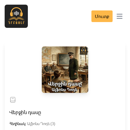
Մուտք
Open 
Վերջին դասը
Հեղինակ:
Ալֆոնս Դոդե (3)