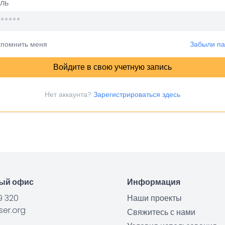
ль
апомнить меня
Забыли п
Войдите в свою учетную запись
Нет аккаунта?
Зарегистрироваться здесь
ный офис
Информация
9 320
Наши проекты
er.org
Свяжитесь с нами