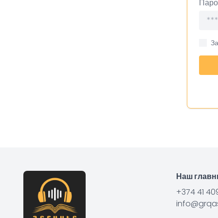
Паро
З
Наш глав
+374 41 40
info@grqas