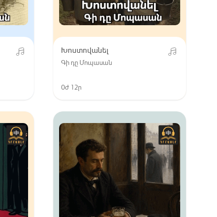
Խոստովանել
Գի դը Մոպասան
0ժ 12ր