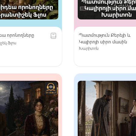
եա որոնողները
Պատմություն Քերեյի և
Կալիրոյի սիրո մասին
եկ Ֆլոս
Խարիտոն