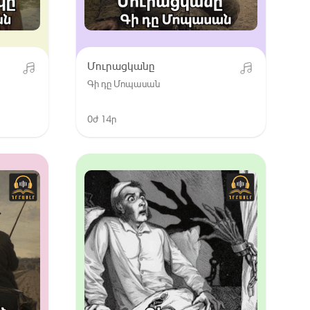
Մուրացկանը
Գի դը Մոպասան
0ժ 14ր