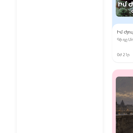
Իմ Ժյո
Գի դը 
0ժ 21ր