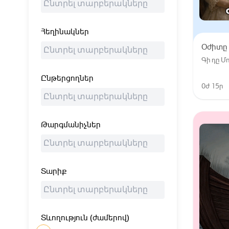
Հեղինակներ
Օժիտը
Գի դը 
Ընթերցողներ
0ժ 15ր
Թարգմանիչներ
Տարիք
Տևողություն (ժամերով)