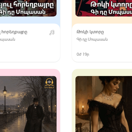
ւլ հորեղբայրը
Թոկի կտորը
Մոպասան
Գի դը Մոպասան
0ժ 19ր