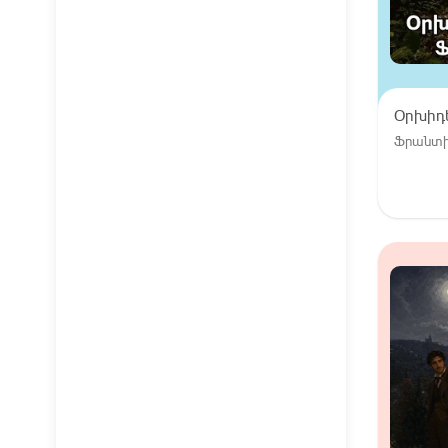
Օրխիդ
Ֆրանտիշ