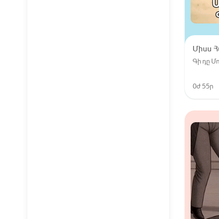
Միսս 
Գի դը 
0ժ 55ր