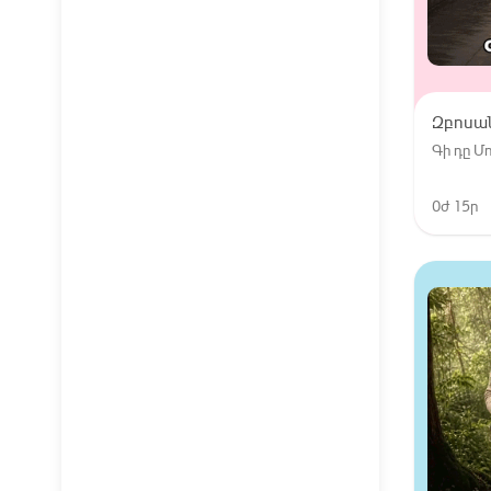
Զբոսա
Գի դը 
0ժ 15ր