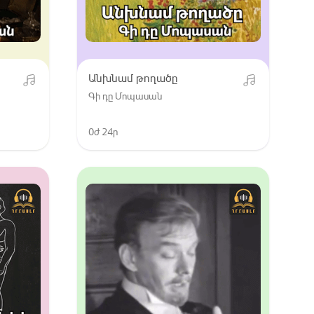
Անխնամ թողածը
Գի դը Մոպասան
0ժ 24ր