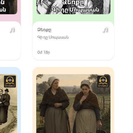
Ձեռքը
Գի դը Մոպասան
0ժ 18ր