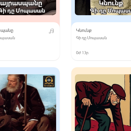
սպանը
Կնունք
Մոպասան
Գի դը Մոպասան
0ժ 13ր