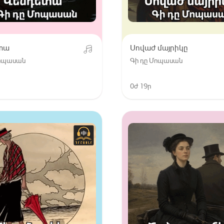
տա
Սովաժ մայրիկը
Մոպասան
Գի դը Մոպասան
0ժ 19ր