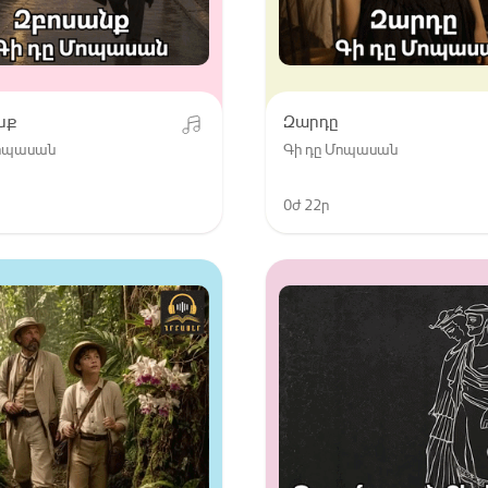
նք
Զարդը
Մոպասան
Գի դը Մոպասան
0ժ 22ր