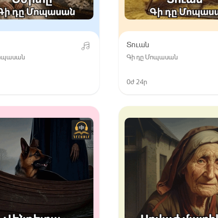
Տուան
Մոպասան
Գի դը Մոպասան
0ժ 24ր