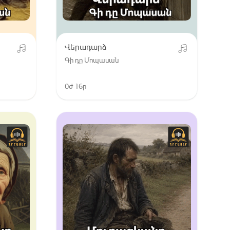
Վերադարձ
Գի դը Մոպասան
0ժ 16ր