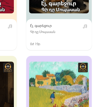
է՜յ, գարեջուր
Գի դը Մոպասան
0ժ 19ր