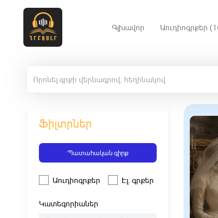
Գլխավոր
Աուդիոգրքեր (1
Ֆիլտրներ
Պատահական գիրք
Աուդիոգրքեր
Էլ. գրքեր
Կատեգորիաներ