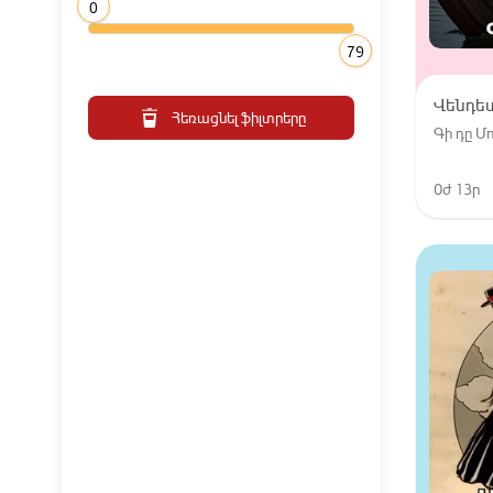
0
79
Վենդե
Հեռացնել ֆիլտրերը
Գի դը 
0ժ 13ր