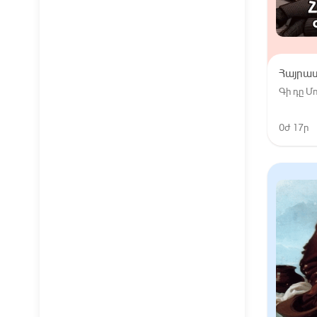
Հայրա
Գի դը 
0ժ 17ր