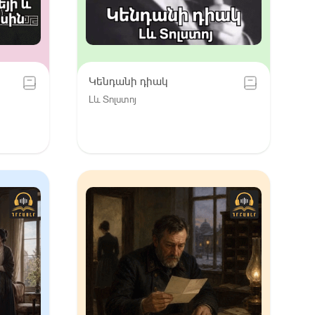
Կենդանի դիակ
Լև Տոլստոյ