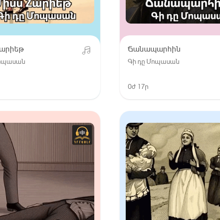
Հարիեթ
Ճանապարհին
Մոպասան
Գի դը Մոպասան
0ժ 17ր