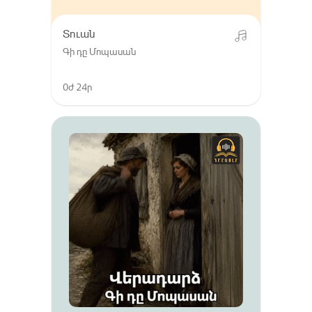
Տուան
Գի դը Մոպասան
0ժ 24ր