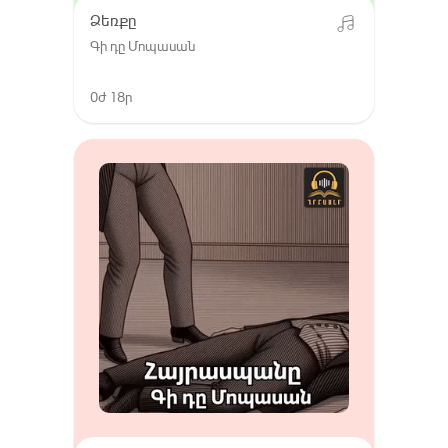
Ձեռքը
Գի դը Մոպասան
0ժ 18ր