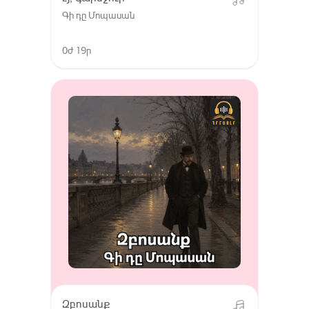
Գի դը Մոպասան
0ժ 19ր
Զբոսանք