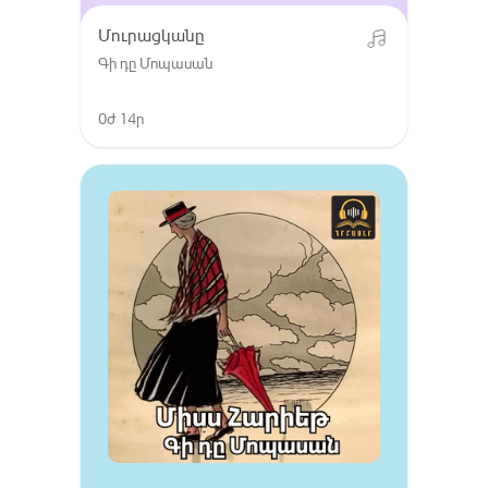
Մուրացկանը
Գի դը Մոպասան
0ժ 14ր