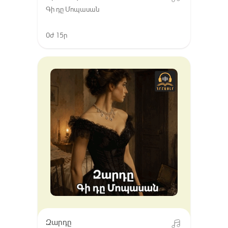
Գի դը Մոպասան
0ժ 15ր
Զարդը