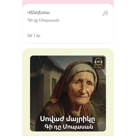
Վենդետա
Գի դը Մոպասան
0ժ 13ր