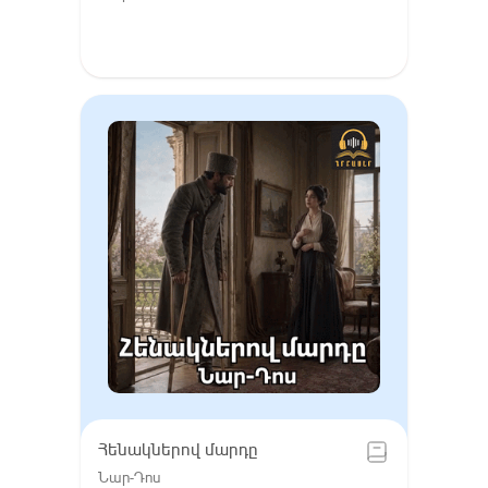
Հենակներով մարդը
Նար-Դոս