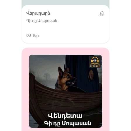
Վերադարձ
Գի դը Մոպասան
0ժ 16ր