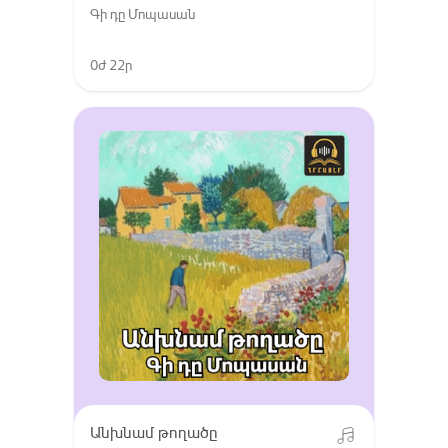
Գի դը Մոպասան
0ժ 22ր
Անխնամ թողածը