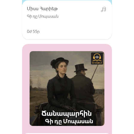
Միսս Հարիեթ
Գի դը Մոպասան
0ժ 55ր