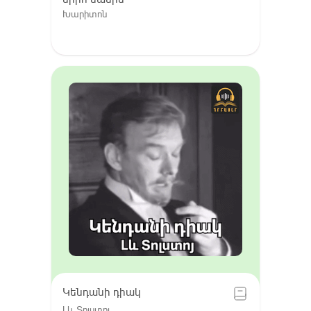
Խարիտոն
Կենդանի դիակ
Լև Տոլստոյ