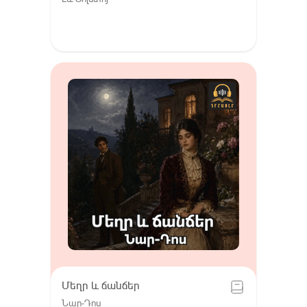
Մեղր և ճանճեր
Նար-Դոս