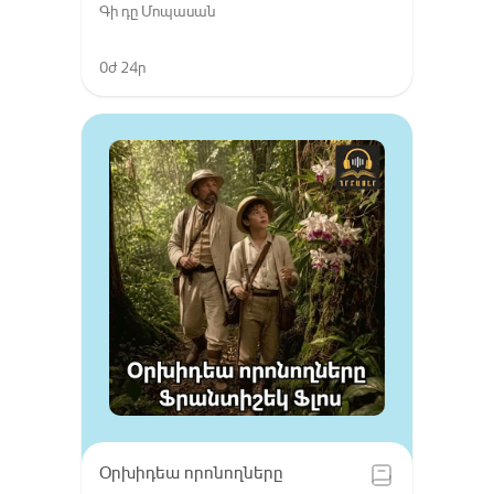
Գի դը Մոպասան
0ժ 24ր
Օրխիդեա որոնողները