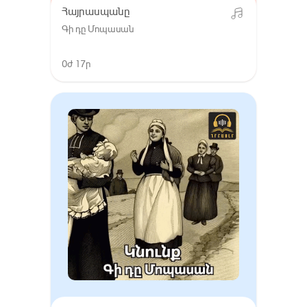
Հայրասպանը
Գի դը Մոպասան
0ժ 17ր