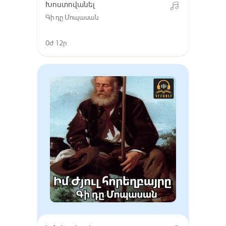
Խոստովանել
Գի դը Մոպասան
0ժ 12ր