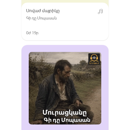
Սովաժ մայրիկը
Գի դը Մոպասան
0ժ 19ր