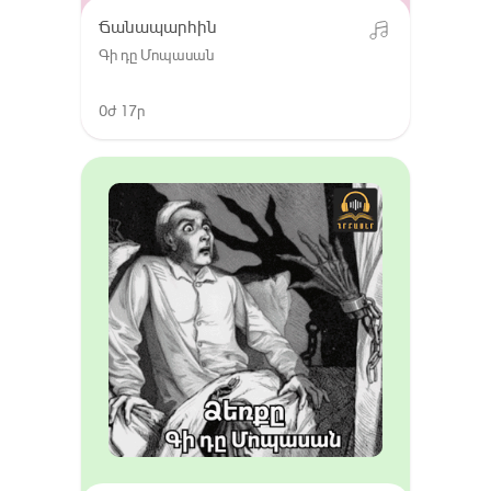
Ճանապարհին
Գի դը Մոպասան
0ժ 17ր