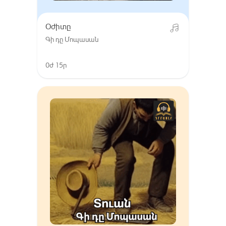
Օժիտը
Գի դը Մոպասան
0ժ 15ր