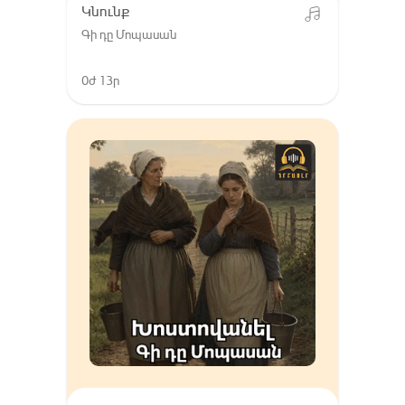
Կնունք
Գի դը Մոպասան
0ժ 13ր