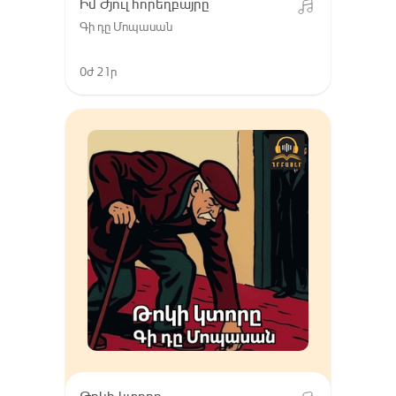
Իմ Ժյուլ հորեղբայրը
Գի դը Մոպասան
0ժ 21ր