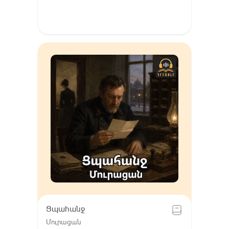
Ցպահանջ
Մուրացան