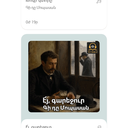
Թոկի կտորը
Գի դը Մոպասան
0ժ 19ր
է՜յ, գարեջուր