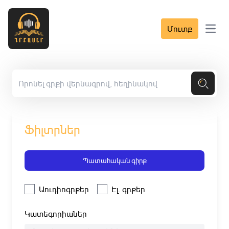
Մուտք
Open 
Ֆիլտրներ
Պատահական գիրք
Աուդիոգրքեր
Էլ. գրքեր
Կատեգորիաներ