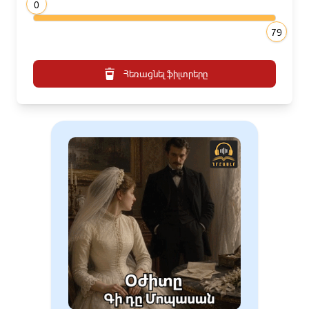
0
79
Հեռացնել ֆիլտրերը