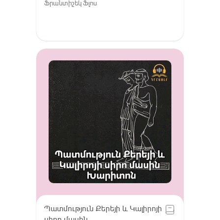
Ֆրանտիշեկ Ֆլոս
Պատմություն Քերեյի և Կալիրոյի
սիրո մասին