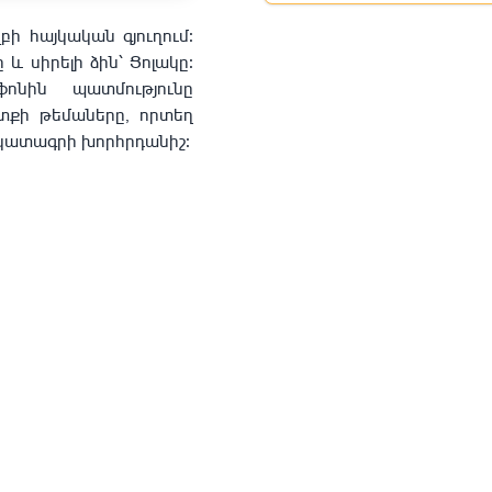
բի հայկական գյուղում։
և սիրելի ձին՝ Ցոլակը։
նին պատմությունը
տքի թեմաները, որտեղ
ակատագրի խորհրդանիշ։