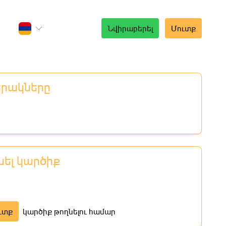
Նվիրաբերել
Մուտք
երակները
նել կարծիք
ւտք
կարծիք թողնելու համար