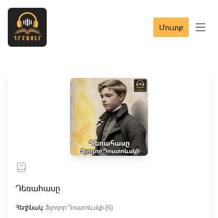
Մուտք
Open 
Դեռահասը
Հեղինակ:
Ֆյոդոր Դոստոևսկի (6)