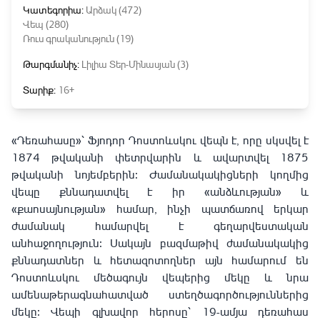
Կատեգորիա:
Արձակ (472)
Վեպ (280)
Ռուս գրականություն (19)
Թարգմանիչ:
Լիլիա Տեր-Մինասյան (3)
Տարիք:
16+
«Դեռահասը»՝ Ֆյոդոր Դոստոևսկու վեպն է, որը սկսվել է
1874 թվականի փետրվարին և ավարտվել 1875
թվականի նոյեմբերին։ Ժամանակակիցների կողմից
վեպը քննադատվել է իր «անձևության» և
«քաոսայնության» համար, ինչի պատճառով երկար
ժամանակ համարվել է գեղարվեստական
անհաջողություն։ Սակայն բազմաթիվ ժամանակակից
քննադատներ և հետազոտողներ այն համարում են
Դոստոևսկու մեծագույն վեպերից մեկը և նրա
ամենաթերագնահատված ստեղծագործություններից
մեկը։ Վեպի գլխավոր հերոսը՝ 19-ամյա դեռահաս