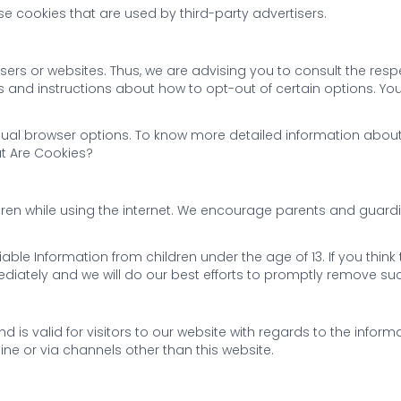
e cookies that are used by third-party advertisers.
ers or websites. Thus, we are advising you to consult the respec
s and instructions about how to opt-out of certain options. You
dual browser options. To know more detailed information abou
at Are Cookies?
ildren while using the internet. We encourage parents and guard
ble Information from children under the age of 13. If you think 
iately and we will do our best efforts to promptly remove suc
and is valid for visitors to our website with regards to the infor
line or via channels other than this website.