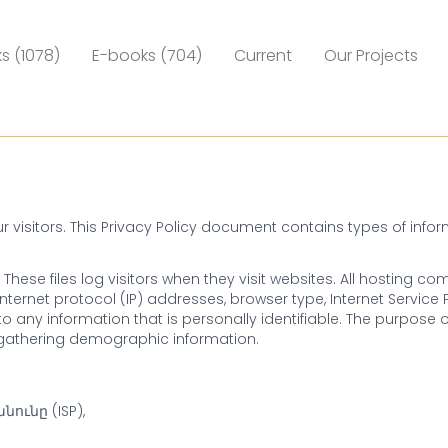
s (1078)
E-books (704)
Current
Our Projects
 our visitors. This Privacy Policy document contains types of in
These files log visitors when they visit websites. All hosting c
internet protocol (IP) addresses, browser type, Internet Service 
o any information that is personally identifiable. The purpose o
d gathering demographic information.
ւնը (ISP),