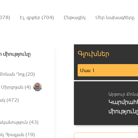
078)
Էլ. գրքեր (704)
Ընթացիկ
Մեր նախագծերը
Գլուխներ
 միությունը
Մաս 1
Քոնան Դոյլ (20)
Միրզոյան (4)
Արթուր Քոնա
ակ (472)
Կարմրահ
միություն
անություն (43)
կ Հրաչյան (19)