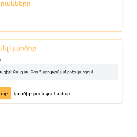
երակները
նել կարծիք
5
ացիք։ Բայց սա Գոռ Հարությունյանը չէր կարդում
ւտք
կարծիք թողնելու համար