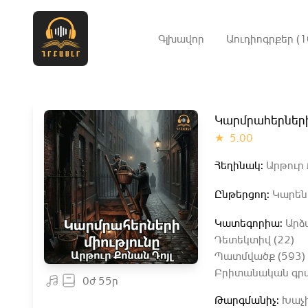
Գլխավոր
Աուդիոգրքեր (1
Կարմրահերների
★
5.00
Հեղինակ:
Արթուր 
Ընթերցող:
Կարեն 
Կատեգորիա:
Արձ
Դետեկտիվ (22)
Պատմվածք (593)
Բրիտանական գրակ
0ժ 55ր
Թարգմանիչ:
Խաչի