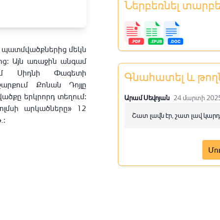
Ներբեռնել տարբ
րճ պատմվածքներից մեկն
մից։ Այն առաջին անգամ
ւմ Սիդնի Փագետի
Գնահատել և թող
արքում Քոնան Դոյլը
ածքը երկրորդ տեղում։
Արամ Սեվոյան
24 մարտի 202
ոլմսի արկածները» 12
Շատ լավն էր, շատ լավ կարդ
․։
Մո