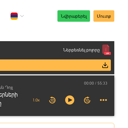
Նվիրաբերել
Մուտք
Ներբեռնել բոլորը
00:00
55:33
ն Դոյլ
երների
1.0x
ը