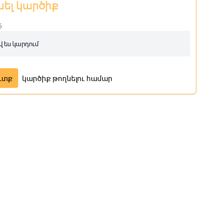
նել կարծիք
5
 ես կարդում
ւտք
կարծիք թողնելու համար