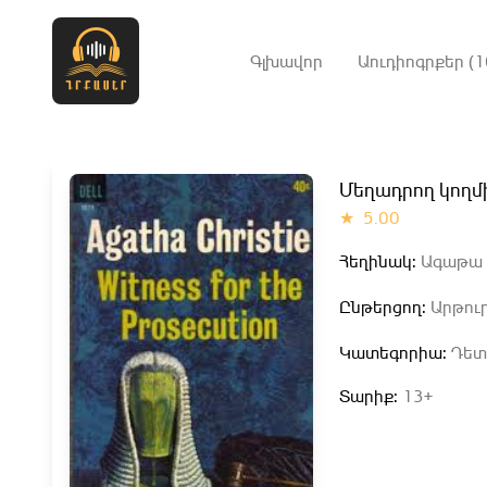
Գլխավոր
Աուդիոգրքեր (1
Մեղադրող կողմ
★
5.00
Հեղինակ:
Ագաթա 
Ընթերցող:
Արթուր
Կատեգորիա:
Դետ
Տարիք:
13+