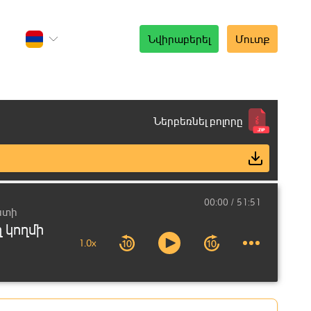
Նվիրաբերել
Մուտք
Ներբեռնել բոլորը
00:00
51:51
ստի
 կողմի
1.0x