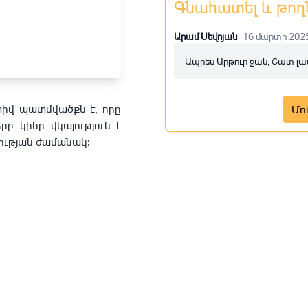
Գնահատել և թող
Արամ Սեվոյան
16 մարտի 202
Ապրես Արթուր ջան, Շատ լավ
իվ պատմվածքն է, որը
Մո
բ կինը վկայություն է
նության ժամանակ։