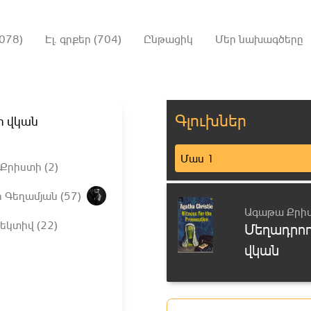
078)
Էլ. գրքեր (704)
Ընթացիկ
Մեր նախագծերը
Գլուխներ
ի վկան
Մաս 1
Քրիստի (2)
 Գեղամյան (57)
Ագաթա Քրի
եկտիվ (22)
Մեղադրող
վկան