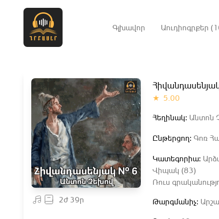
Գլխավոր
Աուդիոգրքեր (1
Հիվանդասենյա
★
5.00
Հեղինակ:
Անտոն Չ
Ընթերցող:
Գոռ Հա
Կատեգորիա:
Արձ
Վիպակ (83)
Ռուս գրականությո
2ժ 39ր
Թարգմանիչ:
Արշա