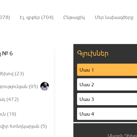
078)
Էլ. գրքեր (704)
Ընթացիկ
Մեր նախագծերը
Գլուխներ
կ № 6
Մաս 1
եխով (23)
Մաս 2
րությունյան (95)
Մաս 3
ակ (472)
Մաս 4
ւն (19)
վիր Խոնդկարյան (5)
Մաս 5
Անտոն Չեխո