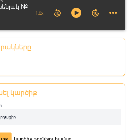
սենյակ №
1.0x
երակները
նել կարծիք
5
արդացիր
ւտք
կարծիք թողնելու համար