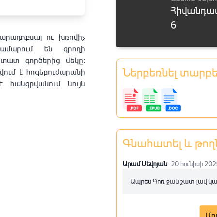
Հիվանդա
Մաս 6
6
Մաս 7
արադոքսալ ու խռովիչ
ամարում են գրողի
Մաս 8
տատ գործերից մեկը։
Ներբեռնել տարբ
վում է հոգեբուժարանի
Մաս 9
է հանգրվանում նույն
Մաս 10
Մաս 11
Գնահատել և թող
Մաս 12
Արամ Սեվոյան
20 հունիսի 202
Մաս 13
Ապրես Գոռ ջան շատ լավ կ
Մաս 14
Մո