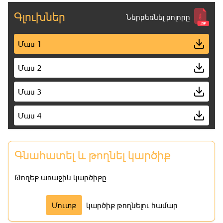
Գլուխներ
Ներբեռնել բոլորը
Մաս 1
Մաս 2
Մաս 3
Մաս 4
Մաս 5
Գնահատել և թողնել կարծիք
Մաս 6
Թողեք առաջին կարծիքը
Մաս 7
Մուտք
կարծիք թողնելու համար
Մաս 8