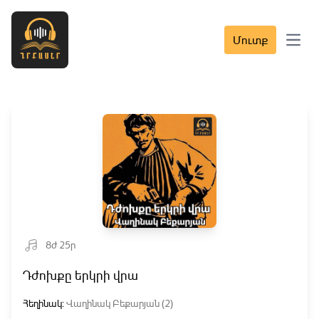
Մուտք
Open 
8ժ 25ր
Դժոխքը երկրի վրա
Հեղինակ:
Վաղինակ Բեքարյան (2)