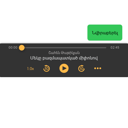
Մաս 19
Մաս 20
Նվիրաբերել
Մաս 21
00:00
02:45
Մաս 22
Շահեն Թաթիկյան
Մեկը բազմապատկած միլիոնով
Մաս 23
1.0x
Մաս 24
Մաս 25
Մաս 26
Մաս 27