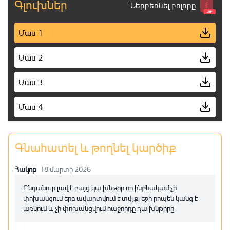
Գլուխներ
Ներբեռնել բոլորը
Մաս 1
Մաս 2
Մաս 3
Մաս 4
Մաս 5
Գնահատել և թողնել կարծիք
Մաս 6
Հակոբ
18 մարտի 2026
Մաս 7
Ընդանուր լավ է բայց կա խնթիր որ ինքնակամ չի
փոխանցում երբ ավարտվում է տվյքլ եջի րոպեն կանգ է
Մաս 8
առնում և չի փոխանցվում հաջորդը դա խնթիրը
Մաս 9