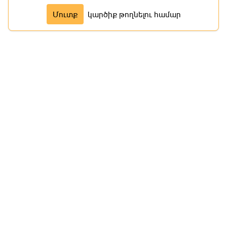
Մուտք
կարծիք թողնելու համար
Մաս 10
Մաս 11
Մաս 12
Մաս 13
Մաս 14
Մաս 15
Մաս 16
Մաս 17
Մաս 18