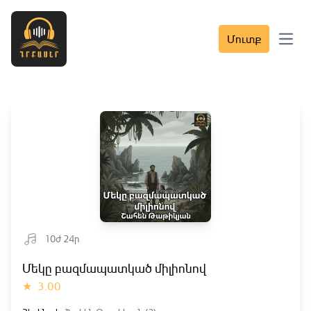
Մուտք
Open 
10ժ 24ր
Մեկը բազմապատկած միլիոնով
★
3.00