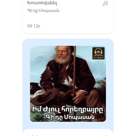
Խոստովանել
Գի դը Մոպասան
0ժ 12ր