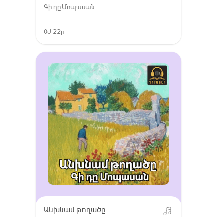
Գի դը Մոպասան
0ժ 22ր
Անխնամ թողածը