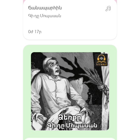
Ճանապարհին
Գի դը Մոպասան
0ժ 17ր