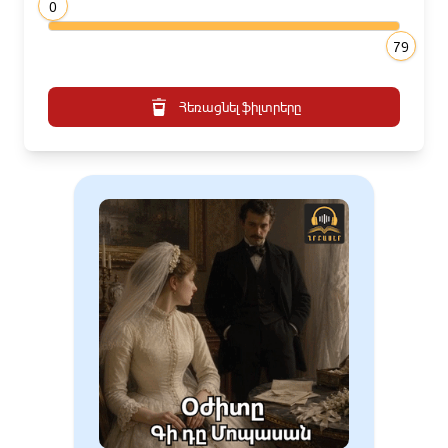
0
79
Հեռացնել ֆիլտրերը