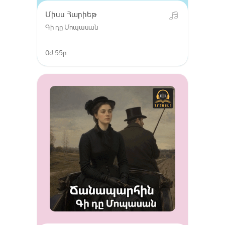
Միսս Հարիեթ
Գի դը Մոպասան
0ժ 55ր