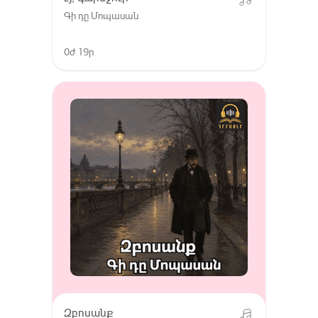
Գի դը Մոպասան
0ժ 19ր
Զբոսանք