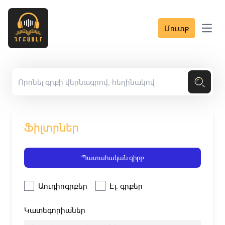
Մուտք
Open 
Ֆիլտրներ
Պատահական գիրք
Աուդիոգրքեր
Էլ. գրքեր
Կատեգորիաներ