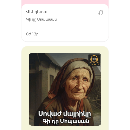
Վենդետա
Գի դը Մոպասան
0ժ 13ր