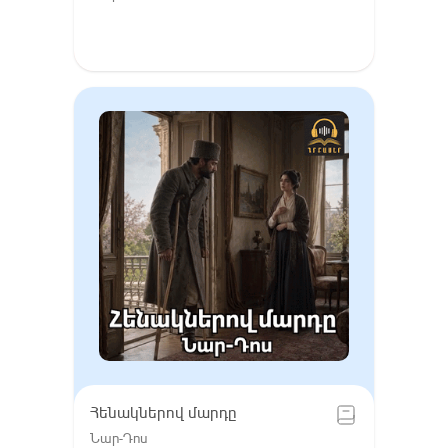
Հենակներով մարդը
Նար-Դոս