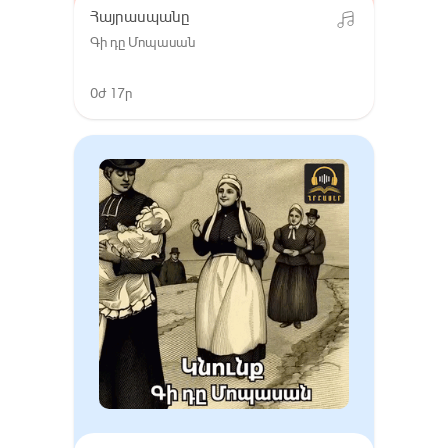
Հայրասպանը
Գի դը Մոպասան
0ժ 17ր