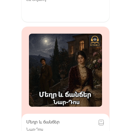
Մեղր և ճանճեր
Նար-Դոս