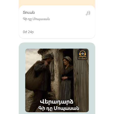
Տուան
Գի դը Մոպասան
0ժ 24ր