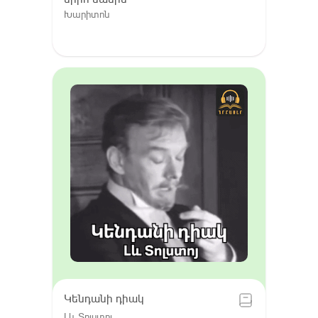
Խարիտոն
Կենդանի դիակ
Լև Տոլստոյ