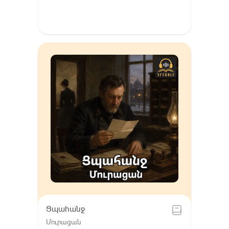
Ցպահանջ
Մուրացան