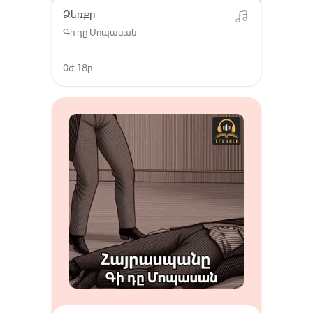
Ձեռքը
Գի դը Մոպասան
0ժ 18ր