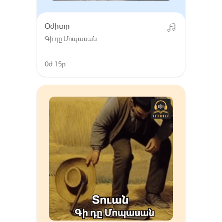
Օժիտը
Գի դը Մոպասան
0ժ 15ր