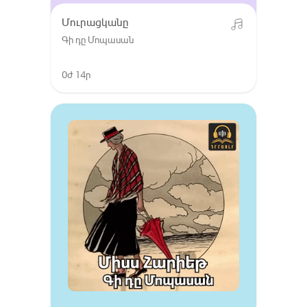
Մուրացկանը
Գի դը Մոպասան
0ժ 14ր