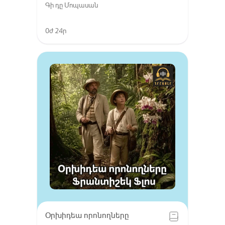
Գի դը Մոպասան
0ժ 24ր
Օրխիդեա որոնողները