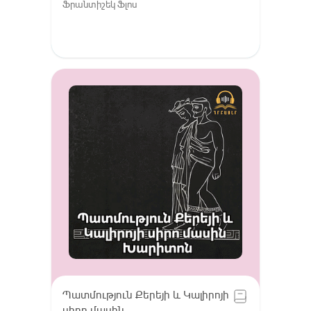
Ֆրանտիշեկ Ֆլոս
Պատմություն Քերեյի և Կալիրոյի
սիրո մասին