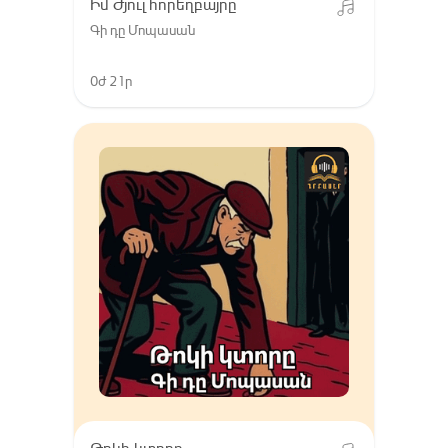
Իմ Ժյուլ հորեղբայրը
Գի դը Մոպասան
0ժ 21ր