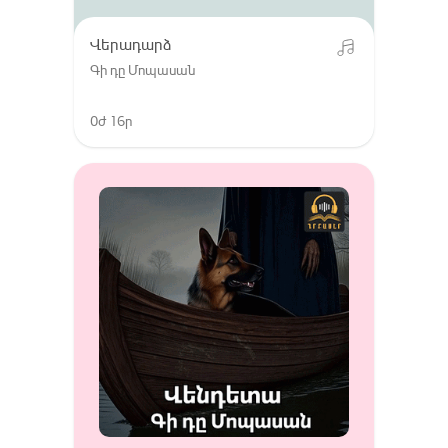
Վերադարձ
Գի դը Մոպասան
0ժ 16ր