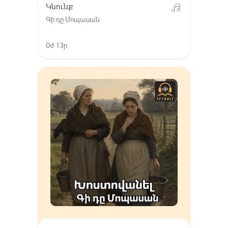
Կնունք
Գի դը Մոպասան
0ժ 13ր