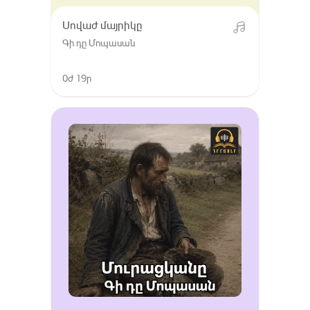
Սովաժ մայրիկը
Գի դը Մոպասան
0ժ 19ր