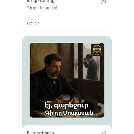
Թոկի կտորը
Գի դը Մոպասան
0ժ 19ր
է՜յ, գարեջուր