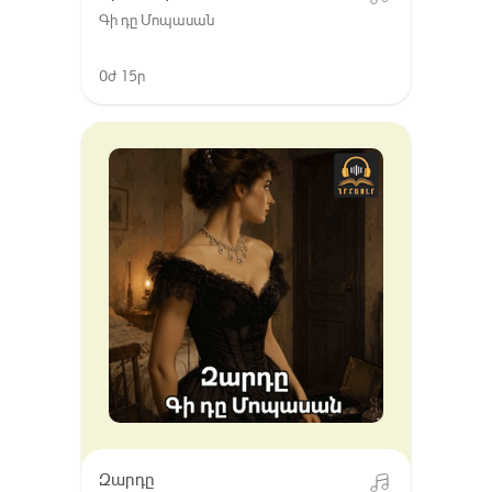
Գի դը Մոպասան
0ժ 15ր
Զարդը