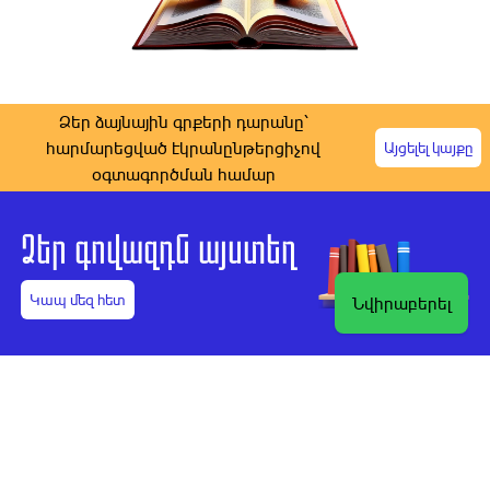
Ձեր ձայնային գրքերի դարանը՝
հարմարեցված էկրանընթերցիչով
Այցելել կայքը
օգտագործման համար
Ձեր գովազդն այստեղ
Կապ մեզ հետ
Նվիրաբերել
Ստեղծեք Ձեր
Աուդիոգիրքը